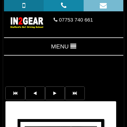
07753 740 661
MENU
James Harrison